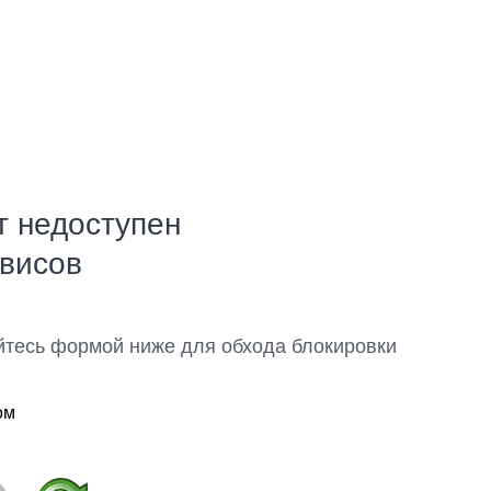
т недоступен
рвисов
йтесь формой ниже для обхода блокировки
ом