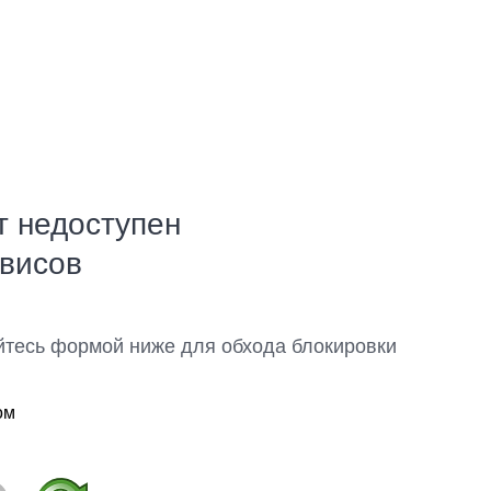
т недоступен
рвисов
йтесь формой ниже для обхода блокировки
ом