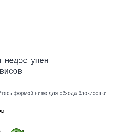
т недоступен
рвисов
йтесь формой ниже для обхода блокировки
ом