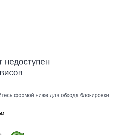
т недоступен
рвисов
йтесь формой ниже для обхода блокировки
ом