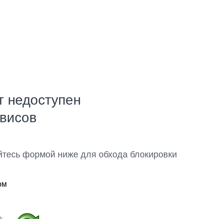
т недоступен
рвисов
йтесь формой ниже для обхода блокировки
ом