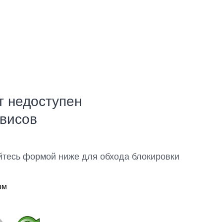
т недоступен
рвисов
йтесь формой ниже для обхода блокировки
ом