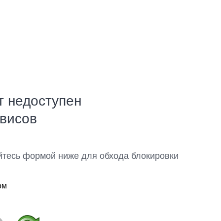
т недоступен
рвисов
йтесь формой ниже для обхода блокировки
ом