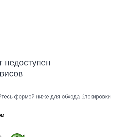
т недоступен
рвисов
йтесь формой ниже для обхода блокировки
ом