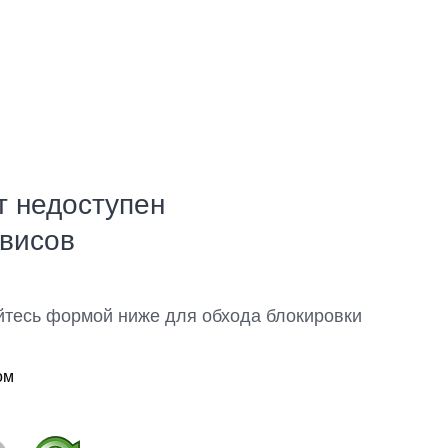
т недоступен
рвисов
йтесь формой ниже для обхода блокировки
ом