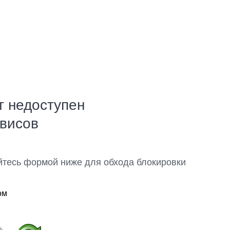
т недоступен
рвисов
йтесь формой ниже для обхода блокировки
ом