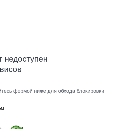
т недоступен
рвисов
йтесь формой ниже для обхода блокировки
ом