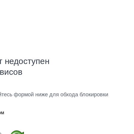
т недоступен
рвисов
йтесь формой ниже для обхода блокировки
ом