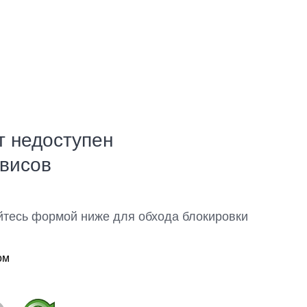
т недоступен
рвисов
йтесь формой ниже для обхода блокировки
ом