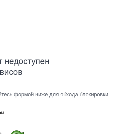
т недоступен
рвисов
йтесь формой ниже для обхода блокировки
ом