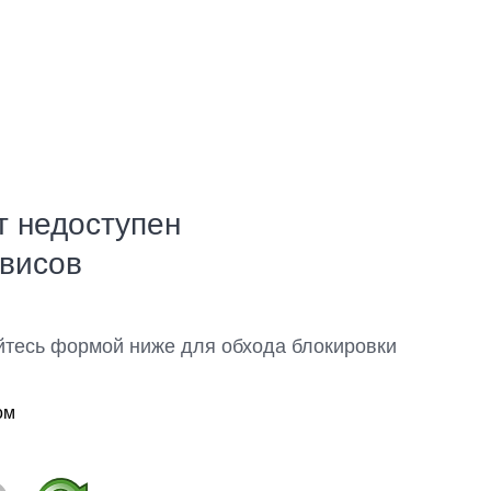
т недоступен
рвисов
йтесь формой ниже для обхода блокировки
ом