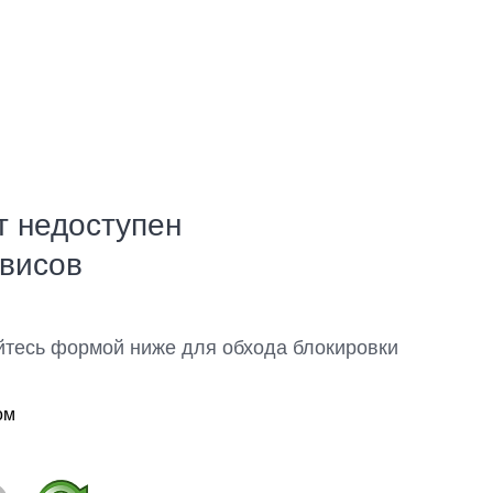
т недоступен
рвисов
йтесь формой ниже для обхода блокировки
ом