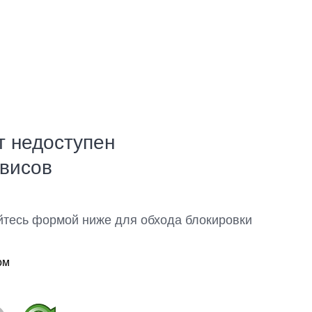
т недоступен
рвисов
йтесь формой ниже для обхода блокировки
ом