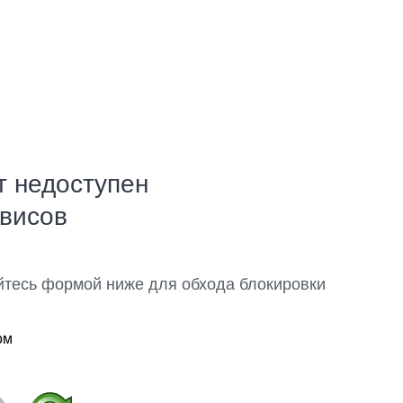
т недоступен
рвисов
йтесь формой ниже для обхода блокировки
ом