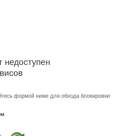
т недоступен
рвисов
йтесь формой ниже для обхода блокировки
ом