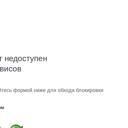
т недоступен
рвисов
йтесь формой ниже для обхода блокировки
ом