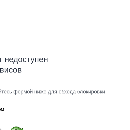
т недоступен
рвисов
йтесь формой ниже для обхода блокировки
ом