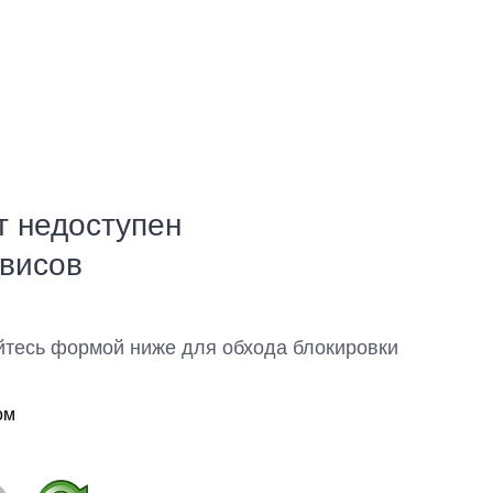
т недоступен
рвисов
йтесь формой ниже для обхода блокировки
ом