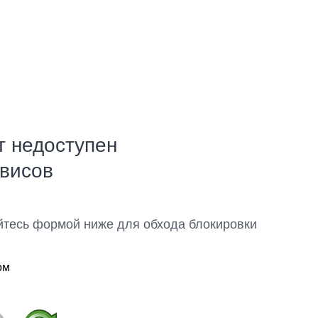
т недоступен
рвисов
йтесь формой ниже для обхода блокировки
ом