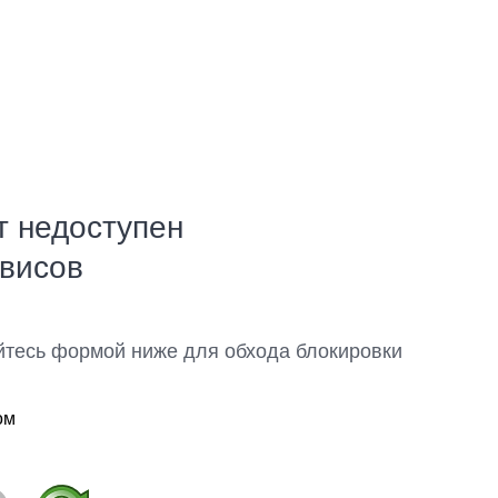
т недоступен
рвисов
йтесь формой ниже для обхода блокировки
ом