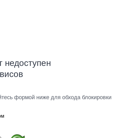
т недоступен
рвисов
йтесь формой ниже для обхода блокировки
ом