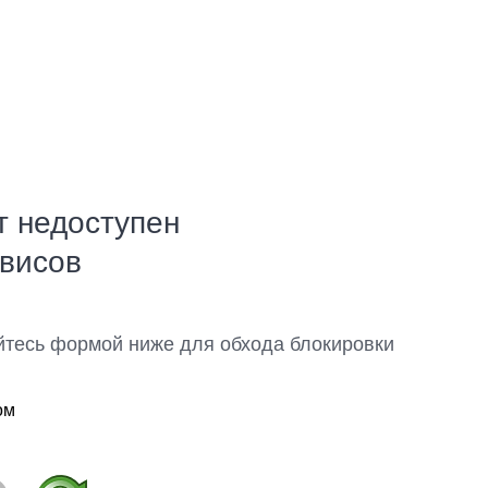
т недоступен
рвисов
йтесь формой ниже для обхода блокировки
ом