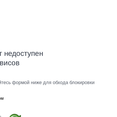
т недоступен
рвисов
йтесь формой ниже для обхода блокировки
ом