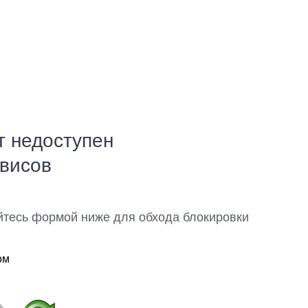
т недоступен
рвисов
йтесь формой ниже для обхода блокировки
ом