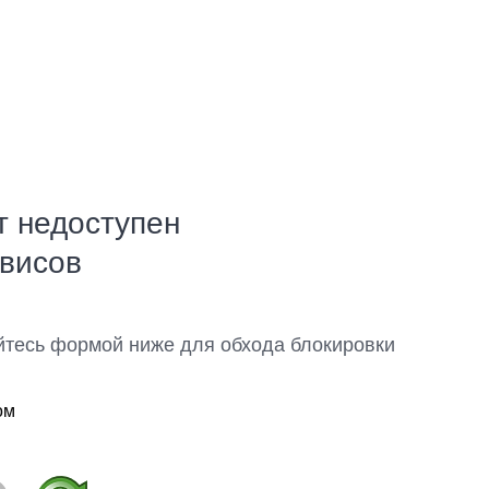
т недоступен
рвисов
йтесь формой ниже для обхода блокировки
ом