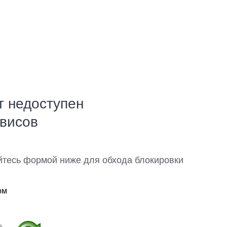
т недоступен
рвисов
йтесь формой ниже для обхода блокировки
ом