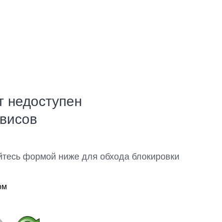
т недоступен
рвисов
йтесь формой ниже для обхода блокировки
ом