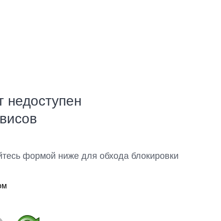
т недоступен
рвисов
йтесь формой ниже для обхода блокировки
ом