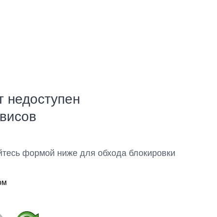
т недоступен
рвисов
йтесь формой ниже для обхода блокировки
ом