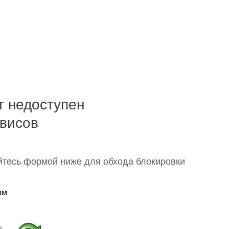
т недоступен
рвисов
йтесь формой ниже для обхода блокировки
ом