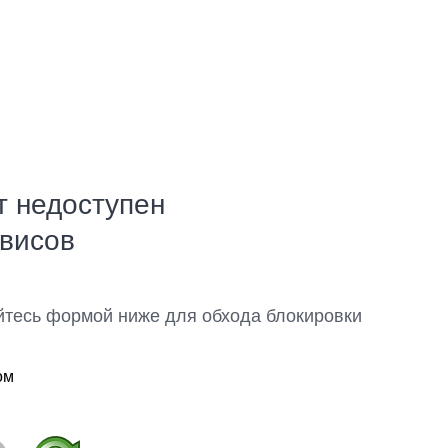
т недоступен
рвисов
йтесь формой ниже для обхода блокировки
ом