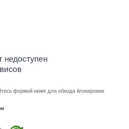
т недоступен
рвисов
йтесь формой ниже для обхода блокировки
ом