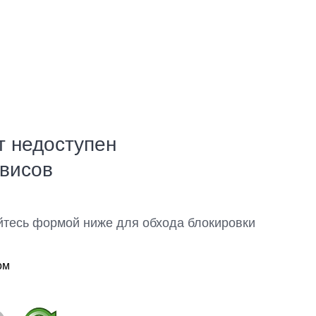
т недоступен
рвисов
йтесь формой ниже для обхода блокировки
ом