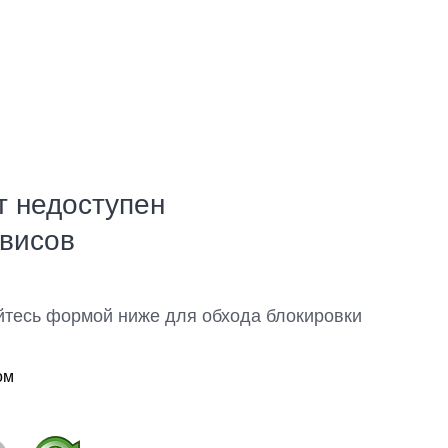
т недоступен
рвисов
йтесь формой ниже для обхода блокировки
ом