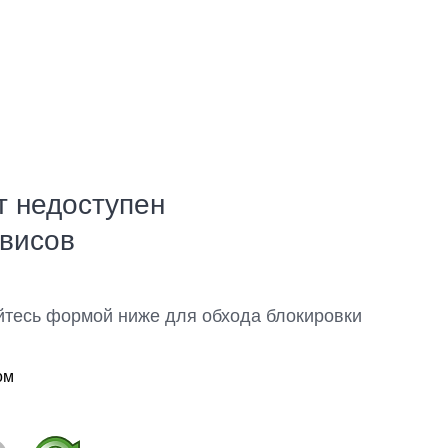
т недоступен
рвисов
йтесь формой ниже для обхода блокировки
ом