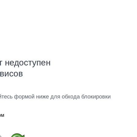
т недоступен
рвисов
йтесь формой ниже для обхода блокировки
ом