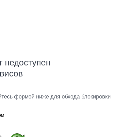
т недоступен
рвисов
йтесь формой ниже для обхода блокировки
ом