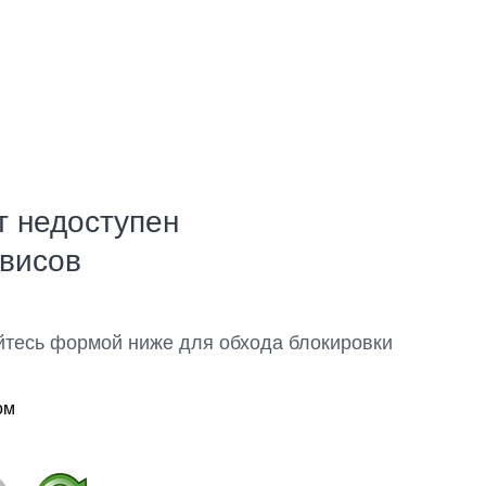
т недоступен
рвисов
йтесь формой ниже для обхода блокировки
ом