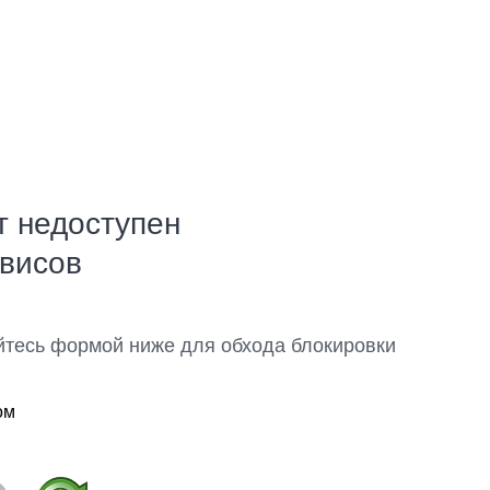
т недоступен
рвисов
йтесь формой ниже для обхода блокировки
ом