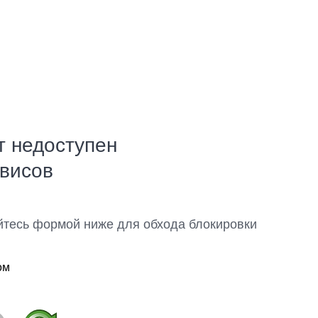
т недоступен
рвисов
йтесь формой ниже для обхода блокировки
ом