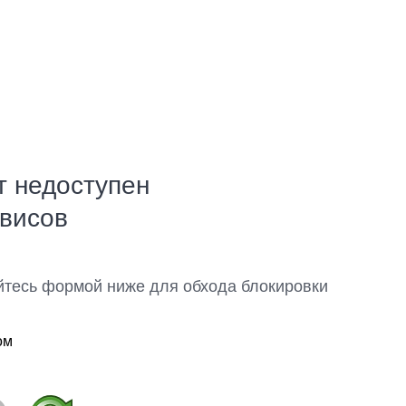
т недоступен
рвисов
йтесь формой ниже для обхода блокировки
ом