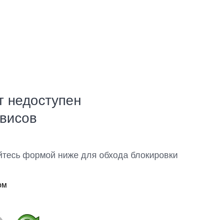
т недоступен
рвисов
йтесь формой ниже для обхода блокировки
ом