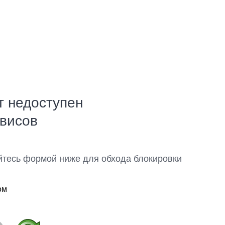
т недоступен
рвисов
йтесь формой ниже для обхода блокировки
ом