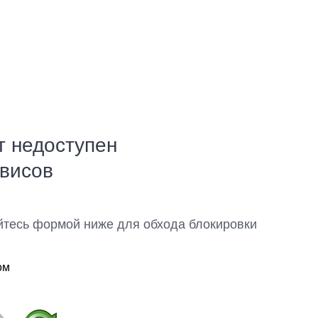
т недоступен
рвисов
йтесь формой ниже для обхода блокировки
ом