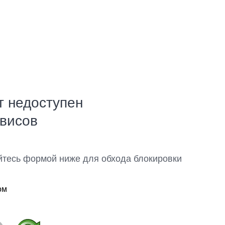
т недоступен
рвисов
йтесь формой ниже для обхода блокировки
ом