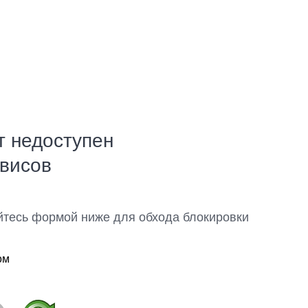
т недоступен
рвисов
йтесь формой ниже для обхода блокировки
ом